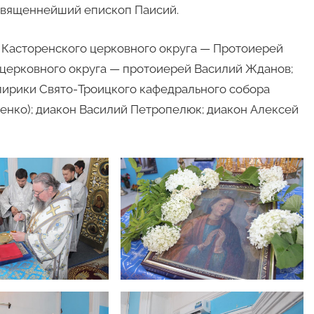
священнейший епископ Паисий.
 Касторенского церковного округа — Протоиерей
церковного округа — протоиерей Василий Жданов;
лирики Свято-Троицкого кафедрального собора
нко); диакон Василий Петропелюк; диакон Алексей