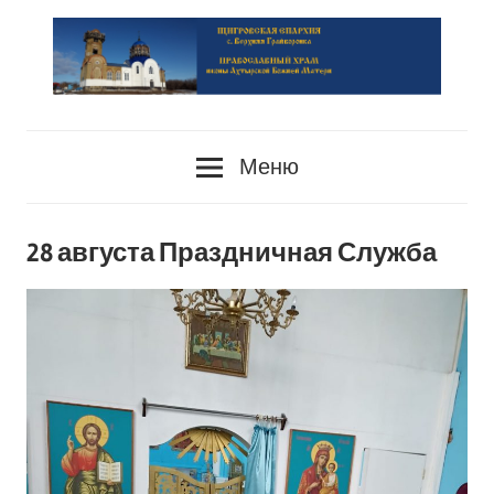
Перейти
к
содержимому
сайт
PRAVOSLAVIE-
Храма
Меню
HRAM.RU
28 августа Праздничная Служба