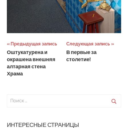
Навигация
Предыдущая запись
Следующая запись
Оштукатурена и
В первые за
по
окрашена внешняя
столетие!
записям
алтарная стена
Храма
Поиск
для:
Поиск
ИНТЕРЕСНЫЕ СТРАНИЦЫ