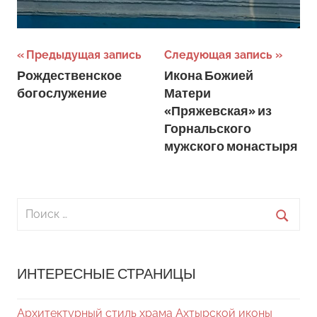
Навигация
Предыдущая запись
Следующая запись
Рождественское
Икона Божией
по
богослужение
Матери
записям
«Пряжевская» из
Горнальского
мужского монастыря
Поиск
для:
Поиск
ИНТЕРЕСНЫЕ СТРАНИЦЫ
Архитектурный стиль храма Ахтырской иконы