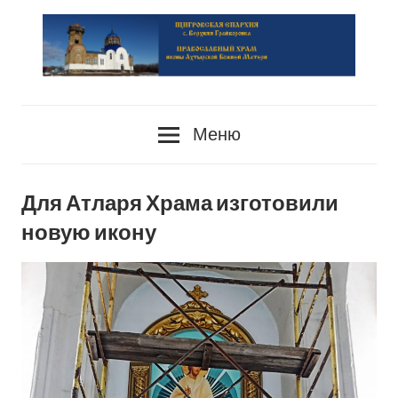
Перейти
к
содержимому
сайт
PRAVOSLAVIE-
Храма
Меню
HRAM.RU
Для Атларя Храма изготовили
новую икону