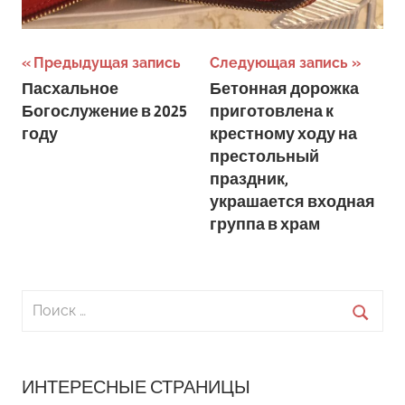
Навигация
Предыдущая запись
Следующая запись
Пасхальное
Бетонная дорожка
по
Богослужение в 2025
приготовлена к
записям
году
крестному ходу на
престольный
праздник,
украшается входная
группа в храм
Поиск
для:
Поиск
ИНТЕРЕСНЫЕ СТРАНИЦЫ