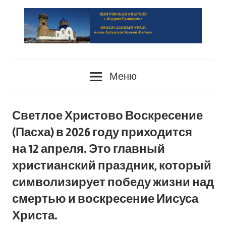
Перейти
к
содержимому
сайт
PRAVOSLAVIE-
Храма
Меню
HRAM.RU
Светлое Христово Воскресение
(Пасха) в 2026 году приходится
на 12 апреля. Это главный
христианский праздник, который
символизирует победу жизни над
смертью и воскресение Иисуса
Христа.