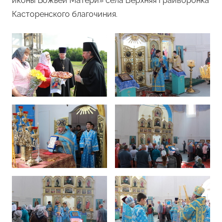
иконы Божьей Матери» села Верхняя Грайворонка
Касторенского благочиния.