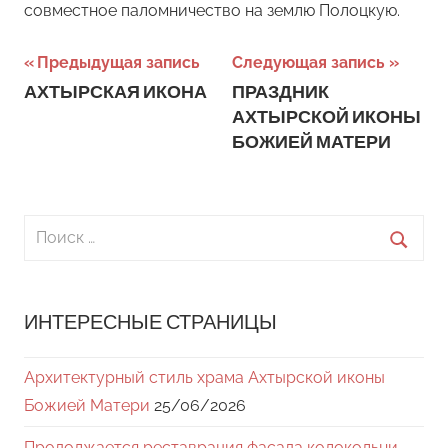
совместное паломничество на землю Полоцкую.
Навигация
Предыдущая запись
Следующая запись
АХТЫРСКАЯ ИКОНА
ПРАЗДНИК
по
АХТЫРСКОЙ ИКОНЫ
записям
БОЖИЕЙ МАТЕРИ
Поиск
для:
Поиск
ИНТЕРЕСНЫЕ СТРАНИЦЫ
Архитектурный стиль храма Ахтырской иконы
Божией Матери
25/06/2026
Продолжается реставрация фасада колокольни