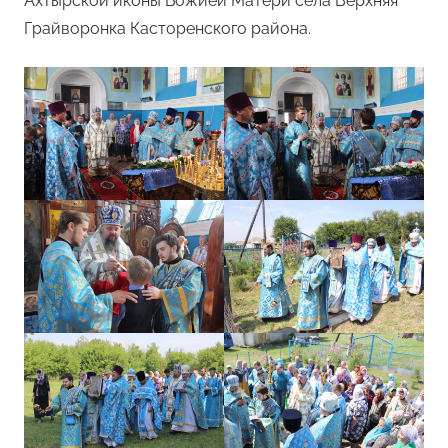
Ахтырской иконы Божией Матери села Верхняя
Грайворонка Касторенского района.