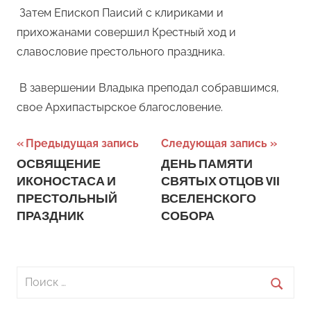
Затем Епископ Паисий с клириками и
прихожанами совершил Крестный ход и
славословие престольного праздника.
В завершении Владыка преподал собравшимся,
свое Архипастырское благословение.
Навигация
Предыдущая запись
Следующая запись
ОСВЯЩЕНИЕ
ДЕНЬ ПАМЯТИ
по
ИКОНОСТАСА И
СВЯТЫХ ОТЦОВ VII
записям
ПРЕСТОЛЬНЫЙ
ВСЕЛЕНСКОГО
ПРАЗДНИК
СОБОРА
Поиск
для:
Поиск